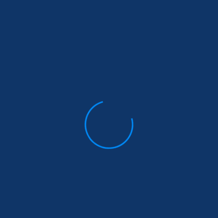
Glass Manager
ez d'autres caractér
ervice Gestion
Service
echniciens
Gestion
Relances
 savoir plus
En savoir plus